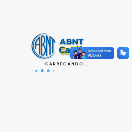
Contatos
Aquisição de Normas:
(11) 3017-3610
|
orcamento@abnt.org.br
UniABNT :
(11) 3017-3680
|
educacao@abnt.org.br
Certificação:
(11) 3017-3691
|
C A R R E G A N D O ...
certificacao@abnt.org.br
Associados :
(11) 3017-3664
|
associados@abnt.org.br
Informações técnicas sobre normas:
(11) 3017-3645
|
cit@abnt.org.br
Suporte para visualização de normas:
(11) 3017-3621
|
suporte@abnt.org.br
Horário de Atendimento :
segunda à sexta, das 8:30hs
as 17:30hs