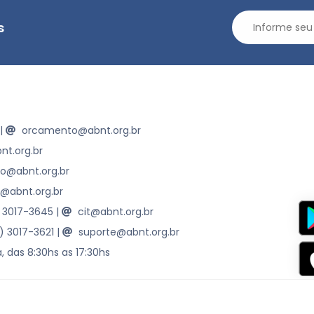
s
|
orcamento@abnt.org.br
t.org.br
ao@abnt.org.br
@abnt.org.br
) 3017-3645
|
cit@abnt.org.br
1) 3017-3621
|
suporte@abnt.org.br
, das 8:30hs as 17:30hs