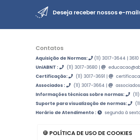
Deseja receber nossos e-mail
Contatos
Aquisição de Normas:
(11) 3017-3644 | 3610
UniABNT :
(11) 3017-3680
|
educacao@abn
Certificação:
(11) 3017-3691
|
certificac
Associados :
(11) 3017-3664
|
associados
Informações técnicas sobre normas:
(11
Suporte para visualização de normas:
(1
Horário de Atendimento :
segunda à sexta
🍪 POLÍTICA DE USO DE COOKIES