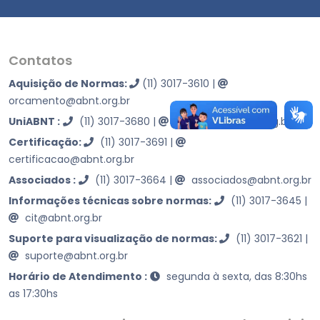
Contatos
Aquisição de Normas:
(11) 3017-3610
|
orcamento@abnt.org.br
UniABNT :
(11) 3017-3680
|
educacao@abnt.org.br
Certificação:
(11) 3017-3691
|
certificacao@abnt.org.br
Associados :
(11) 3017-3664
|
associados@abnt.org.br
Informações técnicas sobre normas:
(11) 3017-3645
|
cit@abnt.org.br
Suporte para visualização de normas:
(11) 3017-3621
|
suporte@abnt.org.br
Horário de Atendimento :
segunda à sexta, das 8:30hs
as 17:30hs