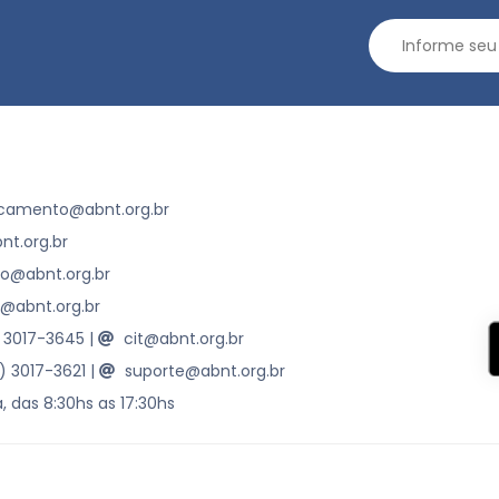
camento@abnt.org.br
t.org.br
ao@abnt.org.br
@abnt.org.br
) 3017-3645
|
cit@abnt.org.br
1) 3017-3621
|
suporte@abnt.org.br
, das 8:30hs as 17:30hs
Técnicas