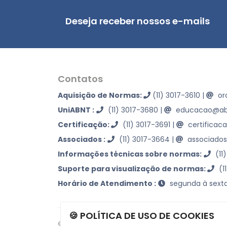
Deseja receber nossos e-mails
Contatos
Aquisição de Normas:
(11) 3017-3610
|
or
UniABNT :
(11) 3017-3680
|
educacao@abn
Certificação:
(11) 3017-3691
|
certificac
Associados :
(11) 3017-3664
|
associados
Informações técnicas sobre normas:
(11
Suporte para visualização de normas:
(1
Horário de Atendimento :
segunda à sexta
🍪 POLÍTICA DE USO DE COOKIES
© 2026 -
ABNT
- Associação Brasileira de Normas 