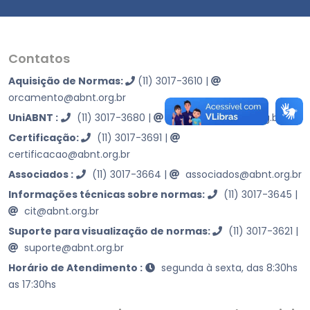
Contatos
Aquisição de Normas:
(11) 3017-3610
|
orcamento@abnt.org.br
UniABNT :
(11) 3017-3680
|
educacao@abnt.org.br
Certificação:
(11) 3017-3691
|
certificacao@abnt.org.br
Associados :
(11) 3017-3664
|
associados@abnt.org.br
Informações técnicas sobre normas:
(11) 3017-3645
|
cit@abnt.org.br
Suporte para visualização de normas:
(11) 3017-3621
|
suporte@abnt.org.br
Horário de Atendimento :
segunda à sexta, das 8:30hs
as 17:30hs