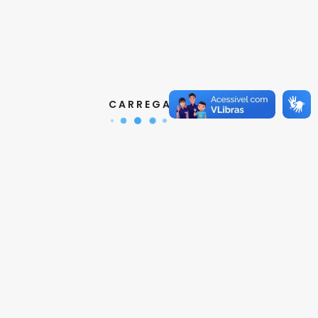
Contatos
Aquisição de Normas:
(11) 3017-3610
|
orcamento@abnt.org.br
UniABNT :
(11) 3017-3680
|
educacao@abnt.org.br
Certificação:
(11) 3017-3691
|
C A R R E G A N D O ...
certificacao@abnt.org.br
Associados :
(11) 3017-3664
|
associados@abnt.org.br
Informações técnicas sobre normas:
(11) 3017-3645
|
cit@abnt.org.br
Suporte para visualização de normas:
(11) 3017-3621
|
suporte@abnt.org.br
Horário de Atendimento :
segunda à sexta, das 8:30hs
as 17:30hs
Siga a ABNT nas redes sociais