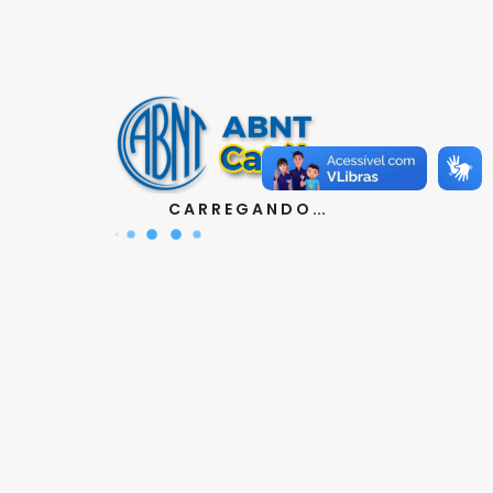
Contatos
Aquisição de Normas:
(11) 3017-3610
|
orcamento@abnt.org.br
UniABNT :
(11) 3017-3680
|
educacao@abnt.org.br
Certificação:
(11) 3017-3691
|
certificacao@abnt.org.br
C A R R E G A N D O ...
Associados :
(11) 3017-3664
|
associados@abnt.org.br
Informações técnicas sobre normas:
(11) 3017-3645
|
cit@abnt.org.br
Suporte para visualização de normas:
(11) 3017-3621
|
suporte@abnt.org.br
Horário de Atendimento :
segunda à sexta, das 8:30hs
as 17:30hs
Siga a ABNT nas redes sociais