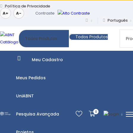
Política de Privacidade
A+
A-
Contraste
Português
Todos Produtos
Meu Cadastro
Meus Pedidos
UniABNT
0
Pesquisa Avançada
Projetos