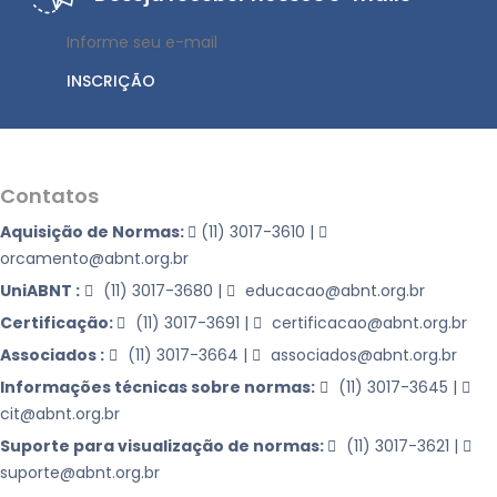
INSCRIÇÃO
Contatos
Aquisição de Normas:
(11) 3017-3610
|
orcamento@abnt.org.br
UniABNT :
(11) 3017-3680
|
educacao@abnt.org.br
Certificação:
(11) 3017-3691
|
certificacao@abnt.org.br
Associados :
(11) 3017-3664
|
associados@abnt.org.br
Informações técnicas sobre normas:
(11) 3017-3645
|
cit@abnt.org.br
Suporte para visualização de normas:
(11) 3017-3621
|
suporte@abnt.org.br