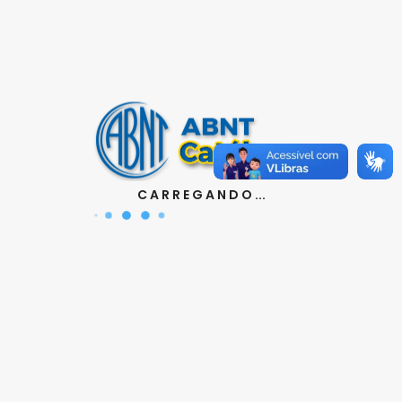
Contatos
Aquisição de Normas:
(11) 3017-3610
|
orcamento@abnt.org.br
UniABNT :
(11) 3017-3680
|
educacao@abnt.org.br
Certificação:
(11) 3017-3691
|
C A R R E G A N D O ...
certificacao@abnt.org.br
Associados :
(11) 3017-3664
|
associados@abnt.org.br
Informações técnicas sobre normas:
(11) 3017-3645
|
cit@abnt.org.br
Suporte para visualização de normas:
(11) 3017-3621
|
suporte@abnt.org.br
Horário de Atendimento :
segunda à sexta, das 8:30hs
as 17:30hs