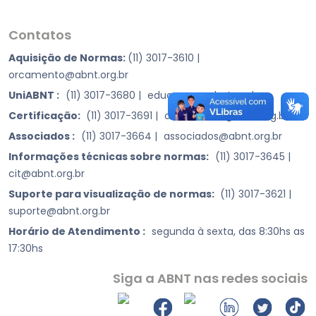
Contatos
Aquisição de Normas:
(11) 3017-3610
|
orcamento@abnt.org.br
UniABNT :
(11) 3017-3680
|
educacao@abnt.org.br
Certificação:
(11) 3017-3691
|
certificacao@abnt.org.br
Associados :
(11) 3017-3664
|
associados@abnt.org.br
Informações técnicas sobre normas:
(11) 3017-3645
|
cit@abnt.org.br
Suporte para visualização de normas:
(11) 3017-3621
|
suporte@abnt.org.br
Horário de Atendimento :
segunda à sexta, das 8:30hs as
17:30hs
Siga a ABNT nas redes sociais