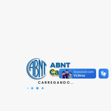
CRIAR CONTA
Deseja receber nossos e-mails
INSCRIÇÃO
Contatos
C A R R E G A N D O ...
Aquisição de Normas:
(11) 3017-3610
|
orcamento@abnt.org.br
UniABNT :
(11) 3017-3680
|
educacao@abnt.org.br
Certificação:
(11) 3017-3691
|