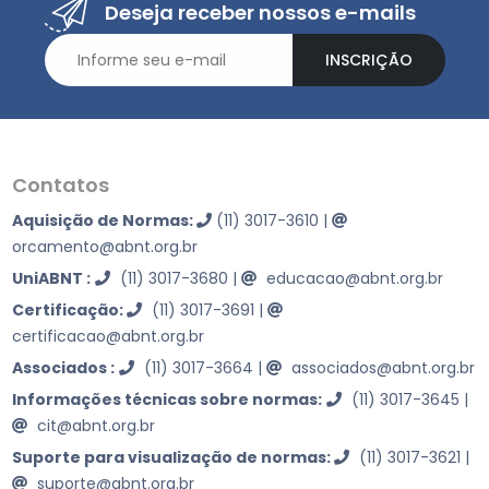
e o Nome do cliente da lateral da norma e inserido
Deseja receber nossos e-mails
um código identificador, para assim, preservar os
dados pessoais de nossos clientes.
INSCRIÇÃO
Contatos
Aquisição de Normas:
(11) 3017-3610
|
orcamento@abnt.org.br
UniABNT :
(11) 3017-3680
|
educacao@abnt.org.br
Certificação:
(11) 3017-3691
|
certificacao@abnt.org.br
Associados :
(11) 3017-3664
|
associados@abnt.org.br
Informações técnicas sobre normas:
(11) 3017-3645
|
cit@abnt.org.br
Suporte para visualização de normas:
(11) 3017-3621
|
suporte@abnt.org.br